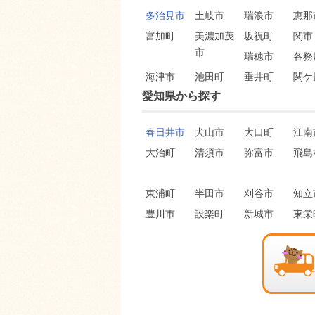
多治見市
土岐市
瑞浪市
恵那
富加町
美濃加茂
坂祝町
関市
市
瑞穂市
各務
海津市
池田町
垂井町
関ケ
愛知県から探す
春日井市
犬山市
大口町
江南
大治町
清須市
弥富市
飛島
東浦町
半田市
刈谷市
知立
豊川市
設楽町
新城市
東栄