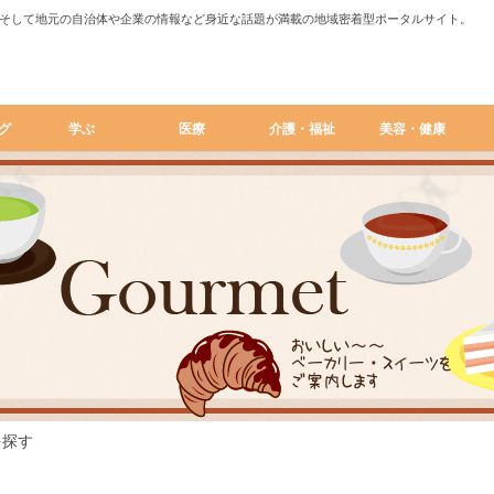
そして地元の自治体や企業の情報など身近な話題が満載の地域密着型ポータルサイト。
グ
学ぶ
医療
介護・福祉
美容・健康
を探す