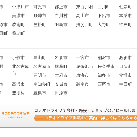
市
中津川市
可児市
郡上市
東白川村
白川町
七宗町
美濃市
飛騨市
白川村
高山市
下呂市
本巣市
原市
岐南町
笠松町
羽島市
揖斐川町
大野町
神戸町
原町
養老町
市
小牧市
豊山町
岩倉市
一宮市
稲沢市
あま市
村
北名古屋
名古屋市
抹桑町
尾張旭市
長久手市
日進市
市
豊明市
大府市
東海市
知多市
常滑市
市
高浜市
南知多町
安城市
碧南市
西尾市
幸田町
町
豊根村
豊橋市
田原市