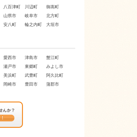
八百津町
川辺町
御嵩町
山県市
岐阜市
北方町
安八町
輪之内町
大垣市
愛西市
津島市
蟹江町
瀬戸市
東郷町
みよし市
美浜町
武豊町
阿久比町
岡崎市
豊田市
蒲郡市