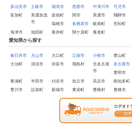
多治見市
土岐市
瑞浪市
恵那市
中津川市
可児市
富加町
美濃加茂
坂祝町
関市
美濃市
飛騨市
市
瑞穂市
各務原市
岐南町
笠松町
海津市
池田町
垂井町
関ケ原町
養老町
愛知県から探す
春日井市
犬山市
大口町
江南市
小牧市
豊山町
大治町
清須市
弥富市
飛島村
北名古屋
名古屋市
市
豊明市
東浦町
半田市
刈谷市
知立市
高浜市
南知多町
豊川市
設楽町
新城市
東栄町
豊根村
豊橋市