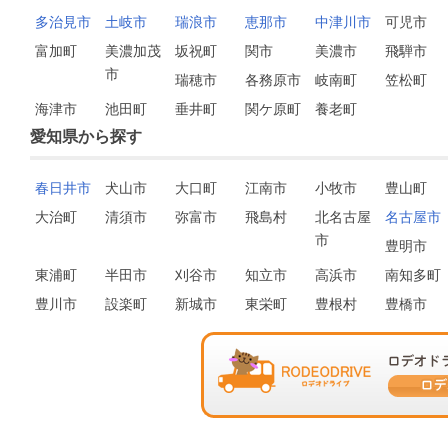
多治見市
土岐市
瑞浪市
恵那市
中津川市
可児市
富加町
美濃加茂
坂祝町
関市
美濃市
飛騨市
市
瑞穂市
各務原市
岐南町
笠松町
海津市
池田町
垂井町
関ケ原町
養老町
愛知県から探す
春日井市
犬山市
大口町
江南市
小牧市
豊山町
大治町
清須市
弥富市
飛島村
北名古屋
名古屋市
市
豊明市
東浦町
半田市
刈谷市
知立市
高浜市
南知多町
豊川市
設楽町
新城市
東栄町
豊根村
豊橋市