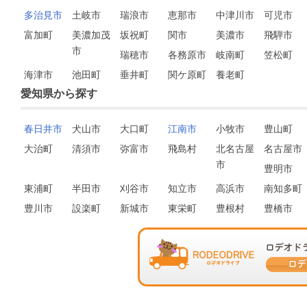
多治見市
土岐市
瑞浪市
恵那市
中津川市
可児市
富加町
美濃加茂
坂祝町
関市
美濃市
飛騨市
市
瑞穂市
各務原市
岐南町
笠松町
海津市
池田町
垂井町
関ケ原町
養老町
愛知県から探す
春日井市
犬山市
大口町
江南市
小牧市
豊山町
大治町
清須市
弥富市
飛島村
北名古屋
名古屋市
市
豊明市
東浦町
半田市
刈谷市
知立市
高浜市
南知多町
豊川市
設楽町
新城市
東栄町
豊根村
豊橋市