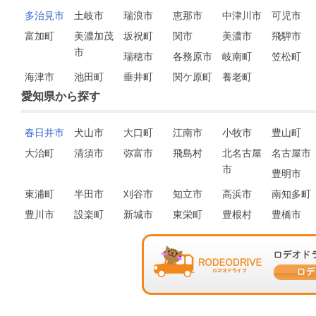
多治見市
土岐市
瑞浪市
恵那市
中津川市
可児市
富加町
美濃加茂
坂祝町
関市
美濃市
飛騨市
市
瑞穂市
各務原市
岐南町
笠松町
海津市
池田町
垂井町
関ケ原町
養老町
愛知県から探す
春日井市
犬山市
大口町
江南市
小牧市
豊山町
大治町
清須市
弥富市
飛島村
北名古屋
名古屋市
市
豊明市
東浦町
半田市
刈谷市
知立市
高浜市
南知多町
豊川市
設楽町
新城市
東栄町
豊根村
豊橋市