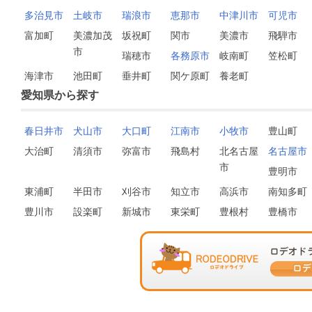
多治見市
土岐市
瑞浪市
恵那市
中津川市
可児市
富加町
美濃加茂
坂祝町
関市
美濃市
飛騨市
市
瑞穂市
各務原市
岐南町
笠松町
海津市
池田町
垂井町
関ケ原町
養老町
愛知県から探す
春日井市
犬山市
大口町
江南市
小牧市
豊山町
大治町
清須市
弥富市
飛島村
北名古屋
名古屋市
市
豊明市
東浦町
半田市
刈谷市
知立市
高浜市
南知多町
豊川市
設楽町
新城市
東栄町
豊根村
豊橋市