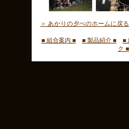
＞ あかりの夕べのホームに戻
■ 組合案内 ■
■ 製品紹介 ■
■
ク 
Copyright (C) 2007 Tokitsu To