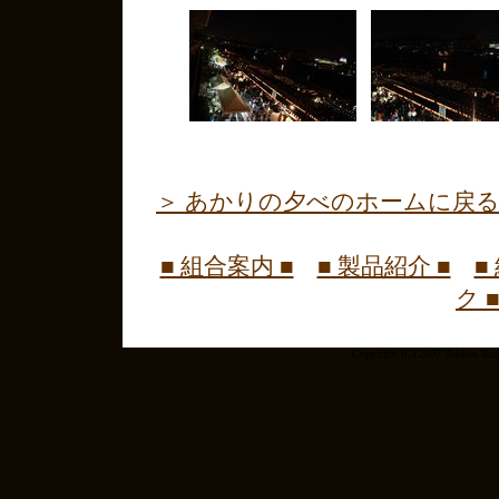
＞ あかりの夕べのホームに戻
■ 組合案内 ■
■ 製品紹介 ■
■
ク 
Copyright (C) 2007 Tokitsu To