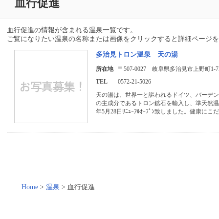
血行促進
血行促進の情報が含まれる温泉一覧です。
ご覧になりたい温泉の名称または画像をクリックすると詳細ページを
多治見トロン温泉 天の湯
所在地
〒507-0027 岐阜県多治見市上野町1-7
TEL
0572-21-5026
天の湯は、世界一と謳われるドイツ、バーデ
の主成分であるトロン鉱石を輸入し、準天然温泉
年5月28日ﾘﾆｭｰｱﾙｵｰﾌﾟﾝ致しました。健康にこ
Home
>
温泉
>
血行促進