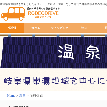
岐阜県東濃地域を中心としたイベント、グルメ、医療、そして地元の自治体や企業の情報
HOME
食べる
ショッピング
学ぶ
Home
>
温泉
>
血行促進