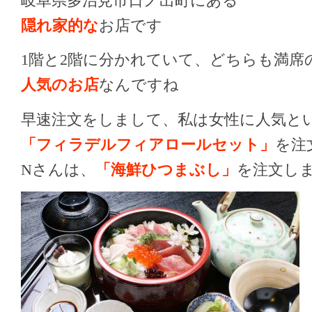
岐阜県多治見市日ノ出町にある
隠れ家的な
お店です
1階と2階に分かれていて、どちらも満席
人気のお店
なんですね
早速注文をしまして、私は女性に人気と
「フィラデルフィアロールセット」
を注
Nさんは、
「海鮮ひつまぶし」
を注文し