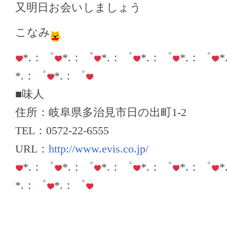
又明日お会いしましょう
こなみ
*.：゜
*.：゜
*.：゜
*.：゜
*.：゜
*.：゜
*.：゜
■味人
住所：岐阜県多治見市日の出町1-2
TEL：0572-22-6555
URL：
http://www.evis.co.jp/
*.：゜
*.：゜
*.：゜
*.：゜
*.：゜
*.：゜
*.：゜