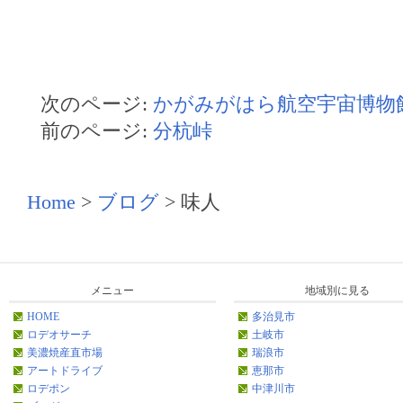
次のページ:
かがみがはら航空宇宙博物
前のページ:
分杭峠
Home
>
ブログ
>
味人
メニュー
地域別に見る
HOME
多治見市
ロデオサーチ
土岐市
美濃焼産直市場
瑞浪市
アートドライブ
恵那市
ロデポン
中津川市