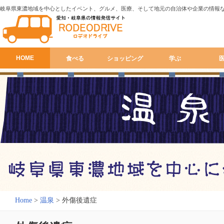
岐阜県東濃地域を中心としたイベント、グルメ、医療、そして地元の自治体や企業の情報
HOME
食べる
ショッピング
学ぶ
Home
>
温泉
>
外傷後遺症