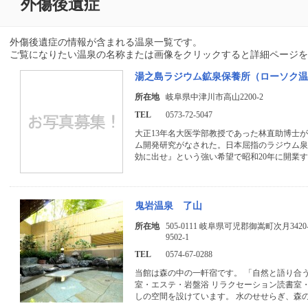
外傷後遺症
外傷後遺症の情報が含まれる温泉一覧です。
ご覧になりたい温泉の名称または画像をクリックすると詳細ページを
湯之島ラジウム鉱泉保養所（ローソク
所在地
岐阜県中津川市高山2200-2
TEL
0573-72-5047
大正13年名大医学部教授であった林直助博士
ム開発研究がなされた。日本屈指のラジウム
効に出せ』という強い希望で昭和20年に開業す
鬼岩温泉 了山
所在地
505-0111 岐阜県可児郡御嵩町次月3420
9502-1
TEL
0574-67-0288
当館は森の中の一軒宿です。 「自然と語り合
室・エステ・岩盤浴 リラクセーション読書室
しの空間を設けています。 水のせせらぎ、森