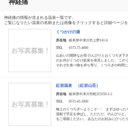
神経痛
神経痛の情報が含まれる温泉一覧です。
ご覧になりたい温泉の名称または画像をクリックすると詳細ページを
くつかけの湯
所在地
岐阜県中津川市上野141-6
TEL
0573-75-4866
山あいの閑静なお宿 のんびりとおくつろぎ下
のお侍がくつかけ鉱泉を発見しました。 この
それぞれ食べ物を持ち寄り、くつろぎの時間
紅岩温泉 （紅岩山荘）
所在地
岐阜県中津川市蛭川5359-1-2
TEL
0573-45-3000
極上のくつろぎへようこそ･･･ まずはゆった
湯船で手足を伸ばし、ただただ、のんびりと
をご堪能ください。 あなたのお好みにぴった