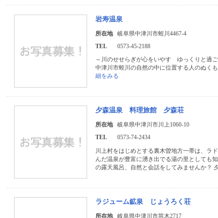
岩寿温泉
所在地
岐阜県中津川市蛭川4467-4
TEL
0573-45-2188
～川のせせらぎが心をいやす ゆっくりと過ご
中津川市蛭川の自然の中に位置する人のぬく
細をみる
夕森温泉 料理旅館 夕森荘
所在地
岐阜県中津川市川上1060-10
TEL
0573-74-2434
川上村をはじめとする裏木曽地方一帯は、ラ
んだ温泉が豊富に湧き出でる湯の里としても知
の露天風呂、自然と会話をしてみませんか？ 
ラジューム鉱泉 じょうろく荘
所在地
岐阜県中津川市苗木2717