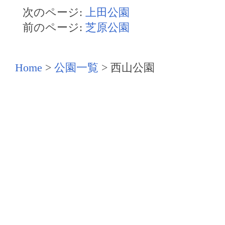
次のページ:
上田公園
前のページ:
芝原公園
Home
>
公園一覧
>
西山公園