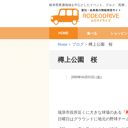
岐阜県東濃地域を中心としたイベント、グルメ、医療、
HOME
食べる
ショッピン
Home
>
ブログ
>
樽上公園 桜
樽上公園 桜
2009年04月03日 (金)
瑞浪市役所近くに大きな球場のある
「
日曜日はグラウンドに地元の野球チー