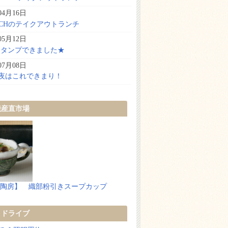
04月16日
ATCHのテイクアウトランチ
05月12日
Eスタンプできました★
07月08日
夜はこれできまり！
焼産直市場
陶房】 織部粉引きスープカップ
トドライブ