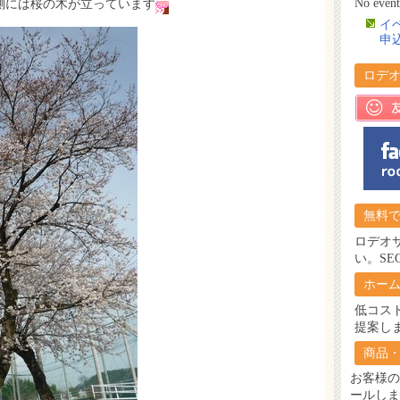
No event
側には桜の木が立っています
イ
申
ロデ
無料で
ロデオ
い。SE
ホー
低コス
提案し
商品
お客様の
ールしま