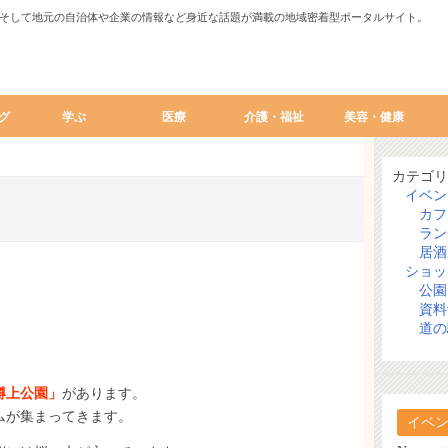
そして地元の自治体や企業の情報など身近な話題が満載の地域密着型ポータルサイト。
グ
学ぶ
医療
介護・福祉
美容・健康
カテゴリ
イベン
カフ
ラン
居酒
ショッ
公園
資料
道の
樽上公園」
があります。
ムが集まってきます。
イベ