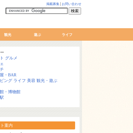
掲載募集
│
お問い合わせ
観光
遊ぶ
ライフ
ー
ト
グルメ
ェ
チ
屋・BAR
ピング
ライフ
美容
観光・遊ぶ
館・博物館
駅
ント案内