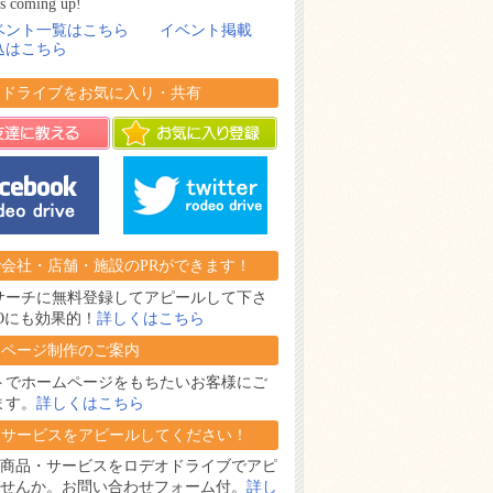
s coming up!
ベント一覧はこちら
イベント掲載
込はこちら
オドライブをお気に入り・共有
会社・店舗・施設のPRができます！
サーチに無料登録してアピールして下さ
Oにも効果的！
詳しくはこちら
ムページ制作のご案内
トでホームページをもちたいお客様にご
ます。
詳しくはこちら
・サービスをアピールしてください！
商品・サービスをロデオドライブでアピ
せんか。お問い合わせフォーム付。
詳し