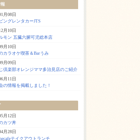
情報
01月08日
ピングレンタカーJTS
12月10日
ルモン 五臓六腑可児総本店
09月10日
のカラオケ喫茶＆Barうみ
09月09日
じ倶楽部オレンジママ多治見店のご紹介
06月11日
会の情報を掲載しました！
グ
05月12日
のカツ丼
04月28日
ttimecafeテイクアウトランチ