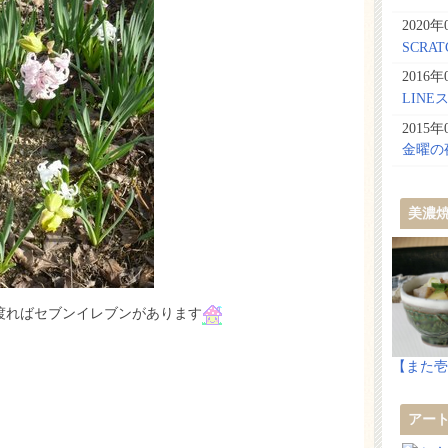
2020年
SCR
2016年
LIN
2015年
金曜の
美濃
渡ればセブンイレブンがあります
【また壱
アー