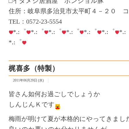
□イタメシ居酒屋 ボンジョル豚
住所：岐阜県多治見市太平町４－２０ 
TEL：0572-23-5554
*.:゜
*.:゜
*.:゜
*.:゜
*.:゜
*.:゜
*.
*.:゜
梶喜多（特製）
2011年06月29日 (水)
皆さん如何お過ごしでしょうか
しんじんＫです
梅雨が明けて夏が本格的にやってきまし