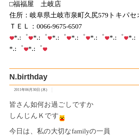
□福福屋 土岐店
住所：岐阜県土岐市泉町久尻579トキパセオ
ＴＥＬ：0066-9675-6507
*.:゜
*.:゜
*.:゜
*.:゜
*.:゜
*.:゜
*.
*.:゜
*.:゜
N.birthday
2011年06月30日 (木)
皆さん如何お過ごしですか
しんじんＫです
今日は、私の大切なfamilyの一員