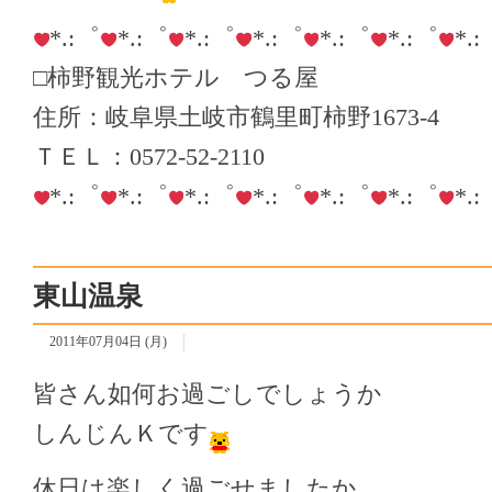
*.:゜
*.:゜
*.:゜
*.:゜
*.:゜
*.:゜
*.
□柿野観光ホテル つる屋
住所：岐阜県土岐市鶴里町柿野1673-4
ＴＥＬ：0572-52-2110
*.:゜
*.:゜
*.:゜
*.:゜
*.:゜
*.:゜
*.
東山温泉
2011年07月04日 (月)
皆さん如何お過ごしでしょうか
しんじんＫです
休日は楽しく過ごせましたか