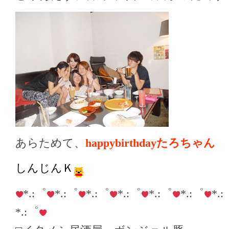
あらためて、
happybirthdayたろちゃん
しんじんＫ
*.:゜
*.:゜
*.:゜
*.:゜
*.:゜
*.:゜
*.
*.:゜