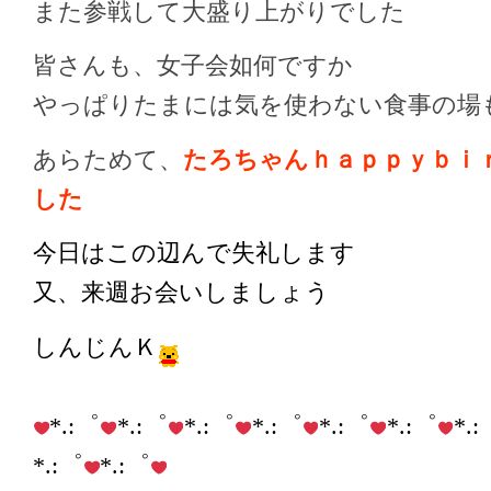
また参戦して大盛り上がりでした
皆さんも、女子会如何ですか
やっぱりたまには気を使わない食事の場
あらためて、
たろちゃんｈａｐｐｙｂｉ
した
今日はこの辺んで失礼します
又、来週お会いしましょう
しんじんＫ
*.:゜
*.:゜
*.:゜
*.:゜
*.:゜
*.:゜
*.
*.:゜
*.:゜