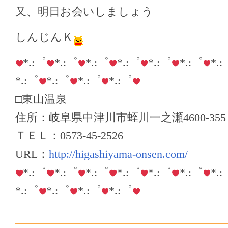
又、明日お会いしましょう
しんじんＫ
*.:゜
*.:゜
*.:゜
*.:゜
*.:゜
*.:゜
*.
*.:゜
*.:゜
*.:゜
*.:゜
□東山温泉
住所：岐阜県中津川市蛭川一之瀬4600-355
ＴＥＬ：0573-45-2526
URL：
http://higashiyama-onsen.com/
*.:゜
*.:゜
*.:゜
*.:゜
*.:゜
*.:゜
*.
*.:゜
*.:゜
*.:゜
*.:゜